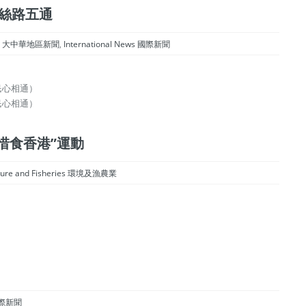
ad” 絲路五通
gion 大中華地區新聞
,
International News 國際新聞
民心相通）
民心相通）
gn “惜食香港”運動
ulture and Fisheries 環境及漁農業
 國際新聞