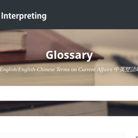
Glossary
-English/English-Chinese Terms on Current Affairs 