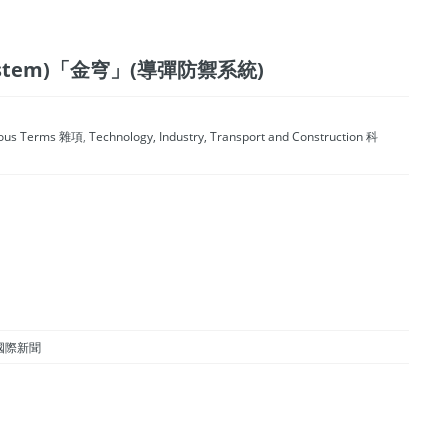
ce system)「金穹」(導彈防禦系統)
eous Terms 雜項
,
Technology, Industry, Transport and Construction 科
ws 國際新聞