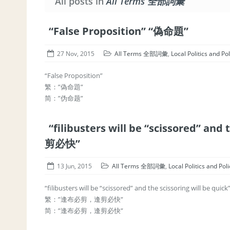
All posts in
All Terms 全部詞彙
“False Proposition” “偽命題”
27 Nov, 2015
All Terms 全部詞彙
,
Local Politics an
“False Proposition”
繁：”偽命題”
简：”伪命题”
“filibusters will be “scissored” a
剪必快”
13 Jun, 2015
All Terms 全部詞彙
,
Local Politics and
“filibusters will be “scissored” and the scissoring will be quick
繁：”逢布必剪，逢剪必快”
简：”逢布必剪，逢剪必快”