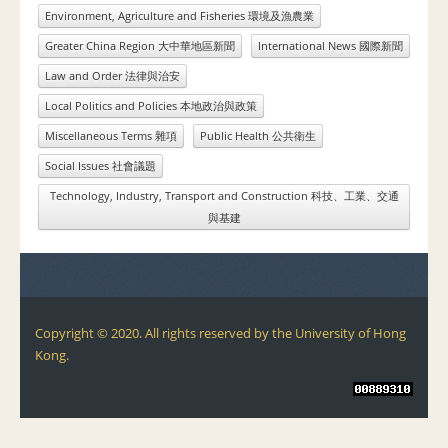
Environment, Agriculture and Fisheries 環境及漁農業
Greater China Region 大中華地區新聞
International News 國際新聞
Law and Order 法律與治安
Local Politics and Policies 本地政治與政策
Miscellaneous Terms 雜項
Public Health 公共衛生
Social Issues 社會議題
Technology, Industry, Transport and Construction 科技、工業、交通
與基建
Copyright © 2020. All rights reserved by the University of Hong
Kong.