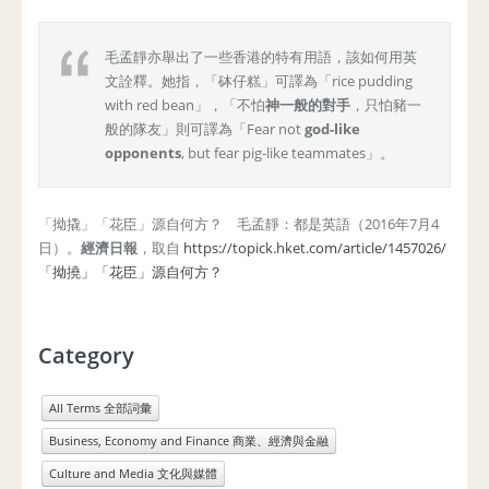
毛孟靜亦舉出了一些香港的特有用語，該如何用英
文詮釋。她指，「砵仔糕」可譯為「rice pudding
with red bean」，「不怕
神一般的對手
，只怕豬一
般的隊友」則可譯為「Fear not
god-like
opponents
, but fear pig-like teammates」。
「拗撬」「花臣」源自何方？ 毛孟靜：都是英語（2016年7月4
日）。
經濟日報
，取自
https://topick.hket.com/article/1457026/
「拗撓」「花臣」源自何方？
Category
All Terms 全部詞彙
Business, Economy and Finance 商業、經濟與金融
Culture and Media 文化與媒體