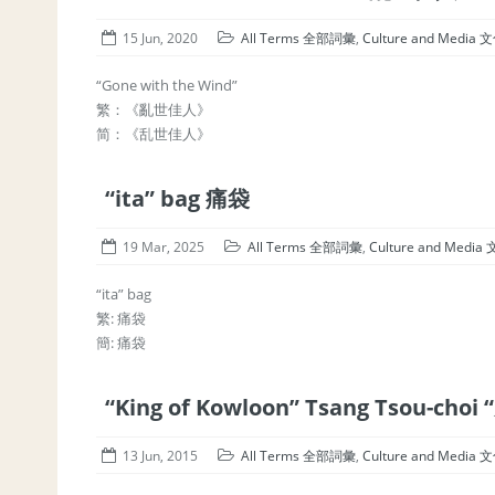
15 Jun, 2020
All Terms 全部詞彙
,
Culture and Medi
“Gone with the Wind”
繁：《亂世佳人》
简：《乱世佳人》
“ita” bag 痛袋
19 Mar, 2025
All Terms 全部詞彙
,
Culture and Med
“ita” bag
繁: 痛袋
簡: 痛袋
“King of Kowloon” Tsang Tsou-c
13 Jun, 2015
All Terms 全部詞彙
,
Culture and Medi