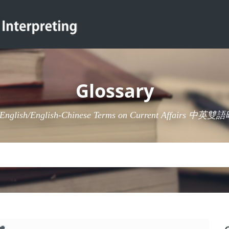
Glossary
-English/English-Chinese Terms on Current Affairs 