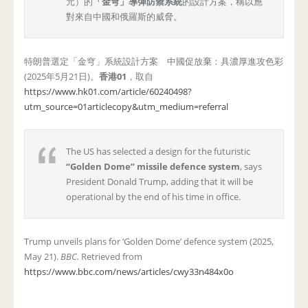
元）的
「金穹」導彈防禦系統
的設計方案，稱以應
對來自中國和俄羅斯的威脅。
特朗普選定「金穹」系統設計方案 中國促放棄：具濃厚進攻色彩
(2025年5月21日)。
香港
01
，取自
https://www.hk01.com/article/60240498?
utm_source=01articlecopy&utm_medium=referral
The US has selected a design for the futuristic
“Golden Dome” missile defence system
, says
President Donald Trump, adding that it will be
operational by the end of his time in office.
Trump unveils plans for ‘Golden Dome’ defence system (2025,
May 21).
BBC.
Retrieved from
https://www.bbc.com/news/articles/cwy33n484x0o