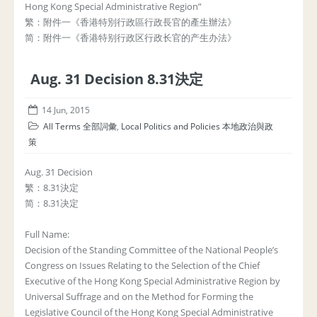
Hong Kong Special Administrative Region”
繁：附件一《香港特別行政區行政長官的產生辦法》
简：附件一《香港特别行政区行政长官的产生办法》
Aug. 31 Decision 8.31決定
14 Jun, 2015
All Terms 全部詞彙
,
Local Politics and Policies 本地政治與政
策
Aug. 31 Decision
繁：8.31決定
简：8.31决定
Full Name:
Decision of the Standing Committee of the National People’s
Congress on Issues Relating to the Selection of the Chief
Executive of the Hong Kong Special Administrative Region by
Universal Suffrage and on the Method for Forming the
Legislative Council of the Hong Kong Special Administrative