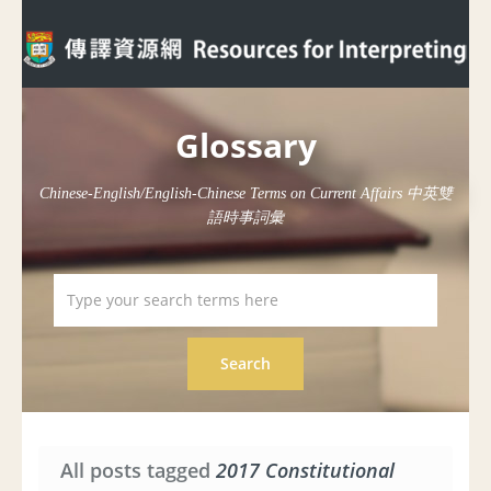
Glossary
Chinese-English/English-Chinese Terms on Current Affairs 中英雙
語時事詞彙
All posts tagged
2017 Constitutional