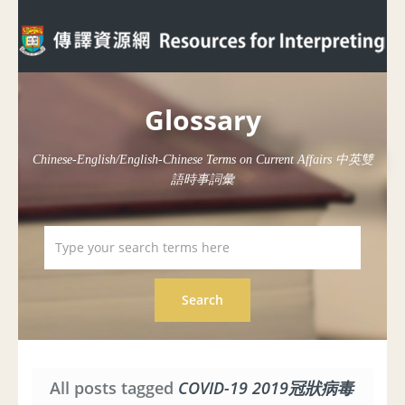
Glossary
Chinese-English/English-Chinese Terms on Current Affairs 中英雙
語時事詞彙
All posts tagged
COVID-19 2019冠狀病毒