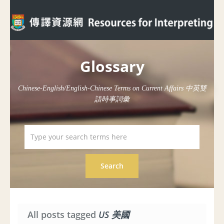
Glossary
Chinese-English/English-Chinese Terms on Current Affairs 中英雙
語時事詞彙
All posts tagged
US 美國