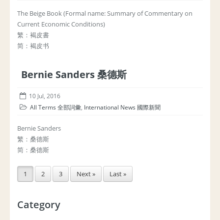
The Beige Book (Formal name: Summary of Commentary on
Current Economic Conditions)
繁：褐皮書
简：褐皮书
Bernie Sanders 桑德斯
10 Jul, 2016
All Terms 全部詞彙
,
International News 國際新聞
Bernie Sanders
繁：桑德斯
简：桑德斯
1
2
3
Next »
Last »
Category