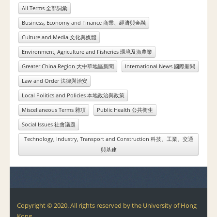
All Terms 全部詞彙
Business, Economy and Finance 商業、經濟與金融
Culture and Media 文化與媒體
Environment, Agriculture and Fisheries 環境及漁農業
Greater China Region 大中華地區新聞
International News 國際新聞
Law and Order 法律與治安
Local Politics and Policies 本地政治與政策
Miscellaneous Terms 雜項
Public Health 公共衛生
Social Issues 社會議題
Technology, Industry, Transport and Construction 科技、工業、交通
與基建
Copyright © 2020. All rights reserved by the University of Hong
Kong.