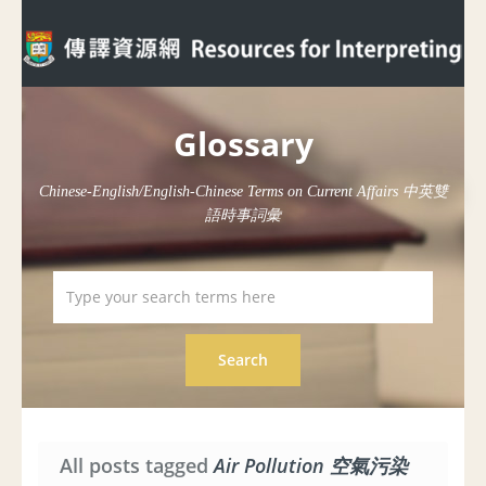
Glossary
Chinese-English/English-Chinese Terms on Current Affairs 中英雙
語時事詞彙
All posts tagged
Air Pollution 空氣污染