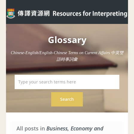
Glossary
Chinese-English/English-Chinese Terms on Current Affairs 中英雙
語時事詞彙
All posts in
Business, Economy and