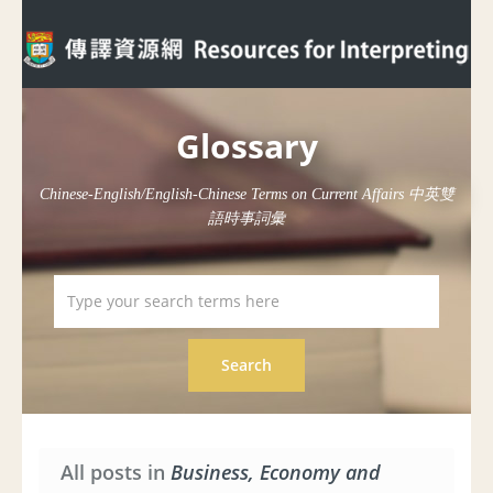
Glossary
Chinese-English/English-Chinese Terms on Current Affairs 中英雙
語時事詞彙
All posts in
Business, Economy and