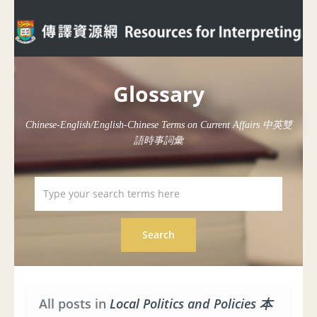
Glossary
Chinese-English/English-Chinese Terms on Current Affairs 中英雙
語時事詞彙
All posts in
Local Politics and Policies 本