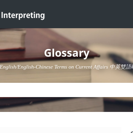
Glossary
-English/English-Chinese Terms on Current Affairs 