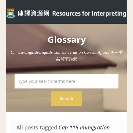
Glossary
Chinese-English/English-Chinese Terms on Current Affairs 中英雙
語時事詞彙
All posts tagged
Cap 115 Immigration