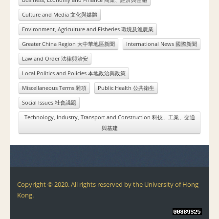
Culture and Media 文化與媒體
Environment, Agriculture and Fisheries 環境及漁農業
Greater China Region 大中華地區新聞
International News 國際新聞
Law and Order 法律與治安
Local Politics and Policies 本地政治與政策
Miscellaneous Terms 雜項
Public Health 公共衛生
Social Issues 社會議題
Technology, Industry, Transport and Construction 科技、工業、交通
與基建
Copyright © 2020. All rights reserved by the University of Hong
Kong.