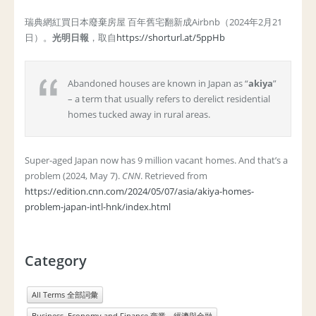
瑞典網紅買日本廢棄房屋 百年舊宅翻新成Airbnb（2024年2月21
日）。
光明日報
，取自
https://shorturl.at/5ppHb
Abandoned houses are known in Japan as “
akiya
”
– a term that usually refers to derelict residential
homes tucked away in rural areas.
Super-aged Japan now has 9 million vacant homes. And that’s a
problem (2024, May 7).
CNN
. Retrieved from
https://edition.cnn.com/2024/05/07/asia/akiya-homes-
problem-japan-intl-hnk/index.html
Category
All Terms 全部詞彙
Business, Economy and Finance 商業、經濟與金融