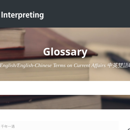
Glossary
-English/English-Chinese Terms on Current Affairs 
ent 千年一遇