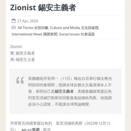
Zionist 錫安主義者
27 Apr, 2024
All Terms 全部詞彙
,
Culture and Media 文化與媒體
,
International News 國際新聞
,
Social Issues 社會議題
Zionist
繁: 錫安主義者
簡: 锡安主义者
美國總統拜登周一（11日）晚在白宮舉行猶太教光
明節招待會期間，指摘全球反猶太主義浪潮令人不
適，表明自己是
錫安主義者
，美國會繼續軍援以色
列直至消滅巴勒斯坦回教激進組織哈馬斯。他強調
必須小心謹慎，不能讓全球輿論轉變。
拜登誓言持續軍援以色列 直至消滅哈馬斯（2023年12月12
日）。
on.cc
東網
，取自