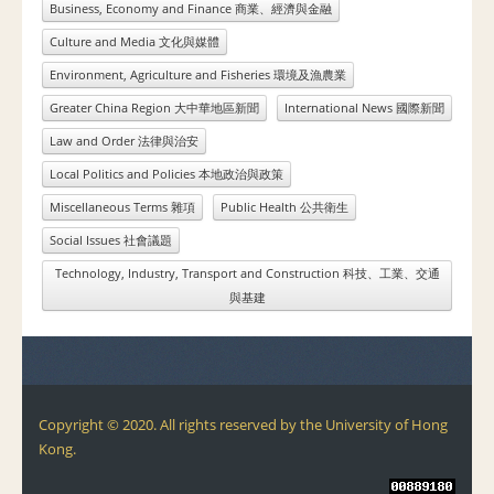
Business, Economy and Finance 商業、經濟與金融
Culture and Media 文化與媒體
Environment, Agriculture and Fisheries 環境及漁農業
Greater China Region 大中華地區新聞
International News 國際新聞
Law and Order 法律與治安
Local Politics and Policies 本地政治與政策
Miscellaneous Terms 雜項
Public Health 公共衛生
Social Issues 社會議題
Technology, Industry, Transport and Construction 科技、工業、交通
與基建
Copyright © 2020. All rights reserved by the University of Hong
Kong.