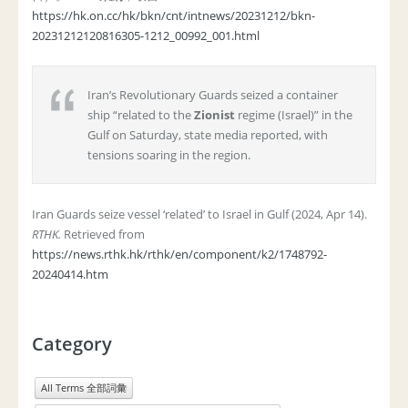
https://hk.on.cc/hk/bkn/cnt/intnews/20231212/bkn-
20231212120816305-1212_00992_001.html
Iran’s Revolutionary Guards seized a container
ship “related to the
Zionist
regime (Israel)” in the
Gulf on Saturday, state media reported, with
tensions soaring in the region.
Iran Guards seize vessel ‘related’ to Israel in Gulf (2024, Apr 14).
RTHK.
Retrieved from
https://news.rthk.hk/rthk/en/component/k2/1748792-
20240414.htm
Category
All Terms 全部詞彙