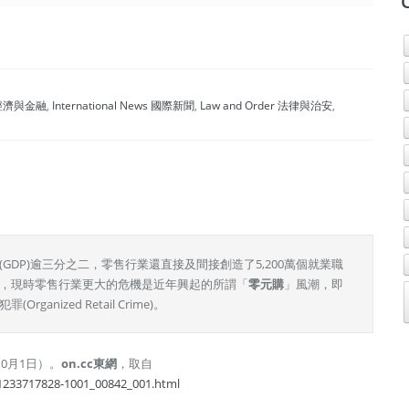
商業、經濟與金融
,
International News 國際新聞
,
Law and Order 法律與治安
,
DP)逾三分之二，零售行業還直接及間接創造了5,200萬個就業職
，現時零售行業更大的危機是近年興起的所謂「
零元購
」風潮，即
nized Retail Crime)。
0月1日）。
on.cc
東網
，取自
01233717828-1001_00842_001.html