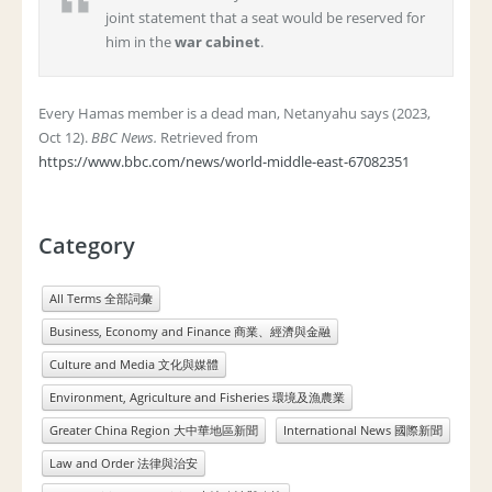
joint statement that a seat would be reserved for
him in the
war cabinet
.
Every Hamas member is a dead man, Netanyahu says (2023,
Oct 12).
BBC News.
Retrieved from
https://www.bbc.com/news/world-middle-east-67082351
Category
All Terms 全部詞彙
Business, Economy and Finance 商業、經濟與金融
Culture and Media 文化與媒體
Environment, Agriculture and Fisheries 環境及漁農業
Greater China Region 大中華地區新聞
International News 國際新聞
Law and Order 法律與治安