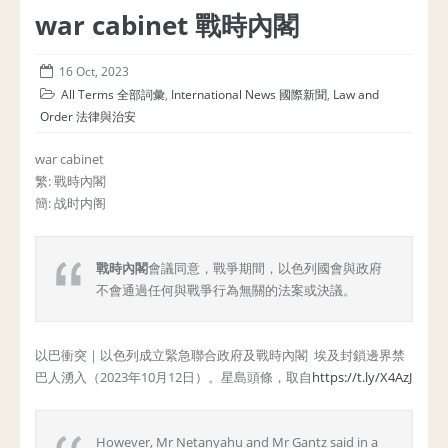
war cabinet 戰時內閣
16 Oct, 2023
All Terms 全部詞彙
,
International News 國際新聞
,
Law and
Order 法律與治安
war cabinet
繁: 戰時內閣
簡: 战时内阁
戰時內閣
會議同意，戰爭期間，以色列國會與政府
不會通過任何與戰爭行為無關的法案或決議。
以巴衝突｜以色列成立緊急聯合政府及戰時內閣 埃及封鎖邊界禁
巴人湧入（2023年10月12日）。星島頭條，取自
https://t.ly/X4AzJ
However, Mr Netanyahu and Mr Gantz said in a