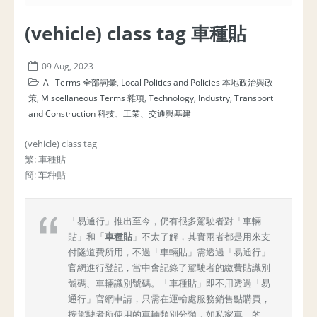
(vehicle) class tag 車種貼
09 Aug, 2023
All Terms 全部詞彙
,
Local Politics and Policies 本地政治與政
策
,
Miscellaneous Terms 雜項
,
Technology, Industry, Transport
and Construction 科技、工業、交通與基建
(vehicle) class tag
繁: 車種貼
簡: 车种贴
「易通行」推出至今，仍有很多駕駛者對「車輛
貼」和「
車種貼
」不太了解，其實兩者都是用來支
付隧道費所用，不過「車輛貼」需透過「易通行」
官網進行登記，當中會記錄了駕駛者的繳費貼識別
號碼、車輛識別號碼。「車種貼」即不用透過「易
通行」官網申請，只需在運輸處服務銷售點購買，
按駕駛者所使用的車輛類別分類，如私家車、的