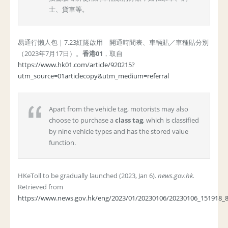
士、貨車等。
易通行懶人包｜7.23紅隧啟用 開通時間表、車輛貼／車種貼分別
（2023年7月17日）。
香港
01
，取自
https://www.hk01.com/article/920215?
utm_source=01articlecopy&utm_medium=referral
Apart from the vehicle tag, motorists may also
choose to purchase a
class tag
, which is classified
by nine vehicle types and has the stored value
function.
HKeToll to be gradually launched (2023, Jan 6).
news.gov.hk.
Retrieved from
https://www.news.gov.hk/eng/2023/01/20230106/20230106_151918_8