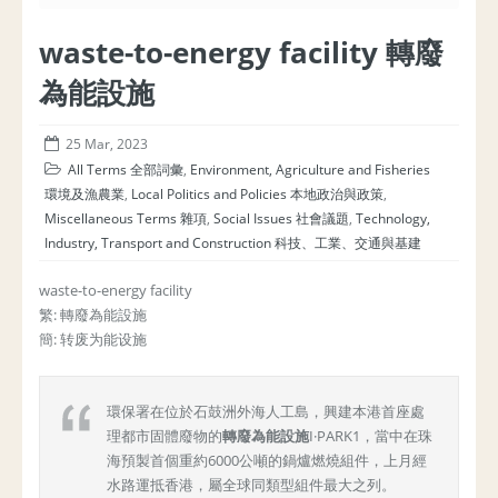
waste-to-energy facility 轉廢
為能設施
25 Mar, 2023
All Terms 全部詞彙
,
Environment, Agriculture and Fisheries
環境及漁農業
,
Local Politics and Policies 本地政治與政策
,
Miscellaneous Terms 雜項
,
Social Issues 社會議題
,
Technology,
Industry, Transport and Construction 科技、工業、交通與基建
waste-to-energy facility
繁: 轉廢為能設施
簡: 转废为能设施
環保署在位於石鼓洲外海人工島，興建本港首座處
理都市固體廢物的
轉廢為能設施
I·PARK1，當中在珠
海預製首個重約6000公噸的鍋爐燃燒組件，上月經
水路運抵香港，屬全球同類型組件最大之列。