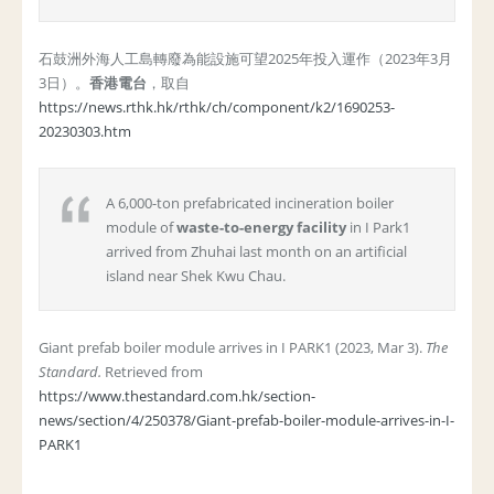
石鼓洲外海人工島轉廢為能設施可望2025年投入運作（2023年3月
3日）。
香港電台
，取自
https://news.rthk.hk/rthk/ch/component/k2/1690253-
20230303.htm
A 6,000-ton prefabricated incineration boiler
module of
waste-to-energy facility
in I Park1
arrived from Zhuhai last month on an artificial
island near Shek Kwu Chau.
Giant prefab boiler module arrives in I PARK1 (2023, Mar 3).
The
Standard.
Retrieved from
https://www.thestandard.com.hk/section-
news/section/4/250378/Giant-prefab-boiler-module-arrives-in-I-
PARK1