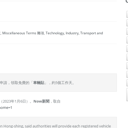
策
,
Miscellaneous Terms 雜項
,
Technology, Industry, Transport and
申請，領取免費的「
車輛貼
」，約5個工作天。
023年1月6日）。
Now新聞
，取自
&home=1
Hong-shing, said authorities will provide each registered vehicle