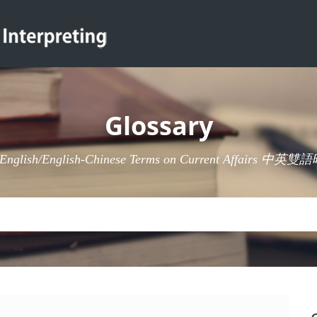
Glossary
-English/English-Chinese Terms on Current Affairs 