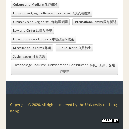
Culture and Media 文化與媒體
Environment, Agriculture and Fisheries 環境及漁農業
Greater China Region 大中華地區新聞
International News 國際新聞
Law and Order 法律與治安
Local Politics and Policies 本地政治與政策
Miscellaneous Terms 雜項
Public Health 公共衛生
Social Issues 社會議題
Technology, Industry, Transport and Construction 科技、工業、交通
與基建
Copyright © 2020. All rights reserved by the University of Hong
Kong.