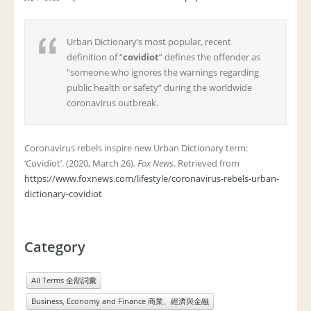
Urban Dictionary’s most popular, recent
definition of “
covidiot
” defines the offender as
“someone who ignores the warnings regarding
public health or safety” during the worldwide
coronavirus outbreak.
Coronavirus rebels inspire new Urban Dictionary term:
‘Covidiot’. (2020, March 26).
Fox News
. Retrieved from
https://www.foxnews.com/lifestyle/coronavirus-rebels-urban-
dictionary-covidiot
Category
All Terms 全部詞彙
Business, Economy and Finance 商業、經濟與金融