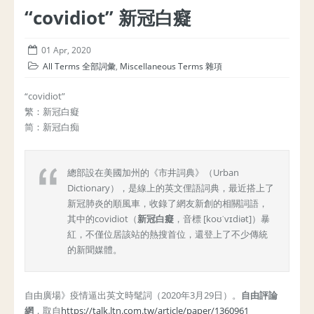
“covidiot” 新冠白癡
01 Apr, 2020
All Terms 全部詞彙
,
Miscellaneous Terms 雜項
“covidiot”
繁：新冠白癡
简：新冠白痴
總部設在美國加州的《市井詞典》（Urban
Dictionary），是線上的英文俚語詞典，最近搭上了
新冠肺炎的順風車，收錄了網友新創的相關詞語，
其中的covidiot（
新冠白癡
，音標 [koʊˈvɪdiət]）暴
紅，不僅位居該站的熱搜首位，還登上了不少傳統
的新聞媒體。
自由廣場》疫情逼出英文時髦詞（2020年3月29日）。
自由評論
網
，取自
https://talk.ltn.com.tw/article/paper/1360961