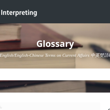
Glossary
-English/English-Chinese Terms on Current Affairs 
力場」