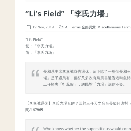
“Li’s Field” 「李氏力場」
19 Nov, 2019
All Terms 全部詞彙
,
Miscellaneous Ter
“Li’s Field”
繁：「李氏力場」
简：「李氏力场」
長和系主席李嘉誠宣告退休，留下除了一整個長和王
場」是子虛烏有，但卻又多次有颱風靠近香港時急轉
工仔損失「打風假」，網民對「力場」深信不疑。
【李嘉誠退休】李氏力場瓦解？回顧三任天文台台長如何應對（20
聞/167865
Who knows whether the superstitious would conn