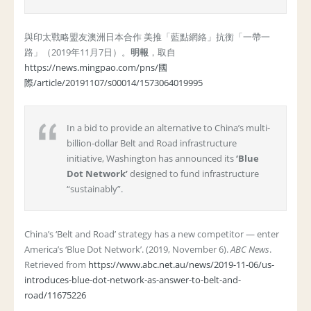
與印太戰略盟友澳洲日本合作 美推「藍點網絡」抗衡「一帶一
路」（2019年11月7日）。
明報
，取自
https://news.mingpao.com/pns/國
際/article/20191107/s00014/1573064019995
In a bid to provide an alternative to China’s multi-
billion-dollar Belt and Road infrastructure
initiative, Washington has announced its
‘Blue
Dot Network’
designed to fund infrastructure
“sustainably”.
China’s ‘Belt and Road’ strategy has a new competitor — enter
America’s ‘Blue Dot Network’. (2019, November 6).
ABC News
.
Retrieved from
https://www.abc.net.au/news/2019-11-06/us-
introduces-blue-dot-network-as-answer-to-belt-and-
road/11675226