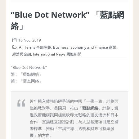
“Blue Dot Network” 「藍點網
絡」
16 Nov, 2019
All Terms 全部詞彙
,
Business, Economy and Finance 商業、
經濟與金融
,
International News 國際新聞
“Blue Dot Network”
繁：「藍點網絡」
简：「蓝点网络」
近年捲入債務陷阱爭議的中國「一帶一路」計劃面
臨挑戰對手。美國周一推出
「藍點網絡」
計劃，透
過政府機構跟同樣鼓吹印太戰略的盟友澳洲和日本
合作，宣揚建立認證計劃，為大型基建項目建立國
際標準，推動「市場主導、透明和財政可持續發
展」的方向。