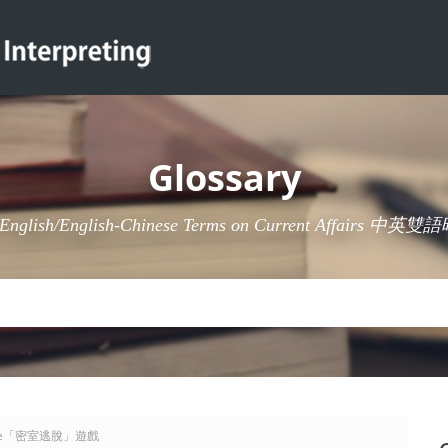
Glossary
-English/English-Chinese Terms on Current Affairs 
 game「密室逃脫」遊戲