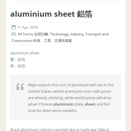
aluminium sheet 鋁箔
11 Apr, 2018
All Terms 全部詞彙
,
Technology, Industry, Transport and
Construction 科技、工業、交通與基建
aluminium sheet
繁：鋁箔
简：铝箔
Rego expects the cost of aluminum will rise in the
United States, where premiums over LME prices
are already climbing, while world prices will drop
when Chinese
aluminum
plate,
sheet
and foil
look for alternative markets.
Brazil aluminum industry worried about trade war fallout.