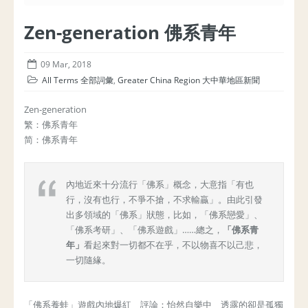
Zen-generation 佛系青年
09 Mar, 2018
All Terms 全部詞彙
,
Greater China Region 大中華地區新聞
Zen-generation
繁：佛系青年
简：佛系青年
內地近來十分流行「佛系」概念，大意指「有也
行，沒有也行，不爭不搶，不求輸贏」。由此引發
出多領域的「佛系」狀態，比如，「佛系戀愛」、
「佛系考研」、「佛系遊戲」……總之，
「佛系青
年」
看起來對一切都不在乎，不以物喜不以己悲，
一切隨緣。
「佛系養蛙」遊戲內地爆紅 評論：怡然自樂中 透露的卻是孤獨