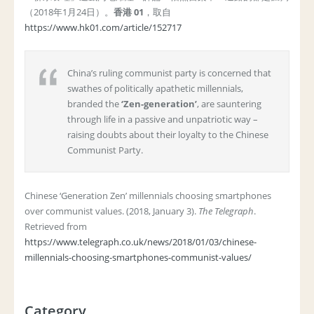
（2018年1月24日）。
香港 01
，取自
https://www.hk01.com/article/152717
China’s ruling communist party is concerned that
swathes of politically apathetic millennials,
branded the
‘Zen-generation’
, are sauntering
through life in a passive and unpatriotic way –
raising doubts about their loyalty to the Chinese
Communist Party.
Chinese ‘Generation Zen’ millennials choosing smartphones
over communist values. (2018, January 3).
The Telegraph
.
Retrieved from
https://www.telegraph.co.uk/news/2018/01/03/chinese-
millennials-choosing-smartphones-communist-values/
Category