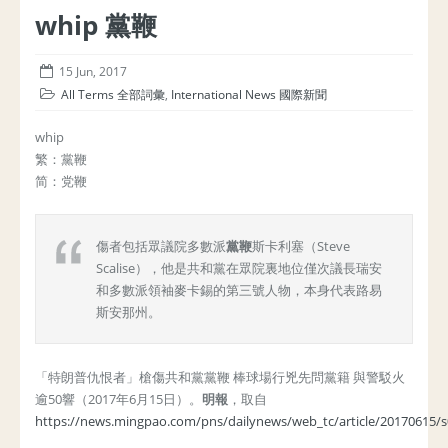
whip 黨鞭
15 Jun, 2017
All Terms 全部詞彙
,
International News 國際新聞
whip
繁：黨鞭
简：党鞭
傷者包括眾議院多數派
黨鞭
斯卡利塞（Steve
Scalise），他是共和黨在眾院裏地位僅次議長瑞安
和多數派領袖麥卡錫的第三號人物，本身代表路易
斯安那州。
「特朗普仇恨者」槍傷共和黨黨鞭 棒球場行兇先問黨籍 與警駁火
逾50響（2017年6月15日）。
明報
，取自
https://news.mingpao.com/pns/dailynews/web_tc/article/20170615/