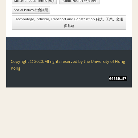
Miscellaneous Terms 雜項
Public Health 公共衛生
Social Issues 社會議題
Technology, Industry, Transport and Construction 科技、工業、交通
與基建
Copyright © 2020. All rights reserved by the University of Hong
Kong.