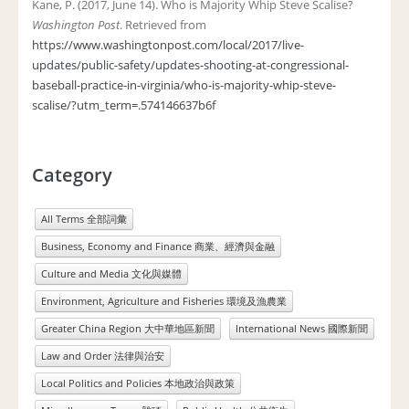
Kane, P. (2017, June 14). Who is Majority Whip Steve Scalise?
Washington Post
. Retrieved from
https://www.washingtonpost.com/local/2017/live-
updates/public-safety/updates-shooting-at-congressional-
baseball-practice-in-virginia/who-is-majority-whip-steve-
scalise/?utm_term=.574146637b6f
Category
All Terms 全部詞彙
Business, Economy and Finance 商業、經濟與金融
Culture and Media 文化與媒體
Environment, Agriculture and Fisheries 環境及漁農業
Greater China Region 大中華地區新聞
International News 國際新聞
Law and Order 法律與治安
Local Politics and Policies 本地政治與政策