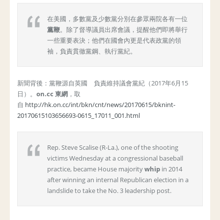
在美國，多數黨及少數黨分別在參眾兩院各有一位
黨鞭
。除了督導議員出席會議，提醒他們即將舉行
一些重要表決；他們在國會內更是代表政黨的領
袖，負責貫徹黨鋼、執行黨紀。
新聞背後：黨鞭源自英國 負責維持議會黨紀（2017年6月15
日）。
on.cc 東網
，取
自
http://hk.on.cc/int/bkn/cnt/news/20170615/bknint-
20170615103656693-0615_17011_001.html
Rep. Steve Scalise (R-La.), one of the shooting
victims Wednesday at a congressional baseball
practice, became House majority
whip
in 2014
after winning an internal Republican election in a
landslide to take the No. 3 leadership post.