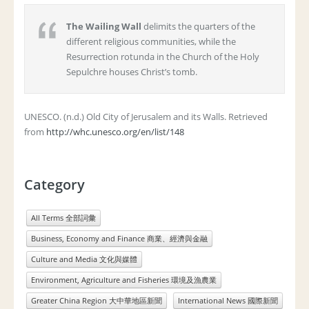
The Wailing Wall
delimits the quarters of the
different religious communities, while the
Resurrection rotunda in the Church of the Holy
Sepulchre houses Christ’s tomb.
UNESCO. (n.d.) Old City of Jerusalem and its Walls. Retrieved
from
http://whc.unesco.org/en/list/148
Category
All Terms 全部詞彙
Business, Economy and Finance 商業、經濟與金融
Culture and Media 文化與媒體
Environment, Agriculture and Fisheries 環境及漁農業
Greater China Region 大中華地區新聞
International News 國際新聞