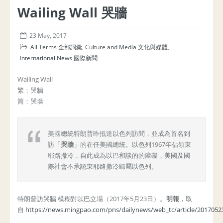
Wailing Wall 哭牆
23 May, 2017
All Terms 全部詞彙
,
Culture and Media 文化與媒體
,
International News 國際新聞
Wailing Wall
繁：哭牆
简：哭墙
美國總統特朗普昨抵達以色列訪問，並成為首名到
訪「
哭牆
」的在任美國總統。以色列1967年佔領東
耶路撒冷，自此成為以巴和談的的障礙，美國及國
際社會不承認東耶路撒冷歸屬以色列。
特朗普訪哭牆 模糊對以巴立場（2017年5月23日）。
明報
，取
自
https://news.mingpao.com/pns/dailynews/web_tc/article/201705