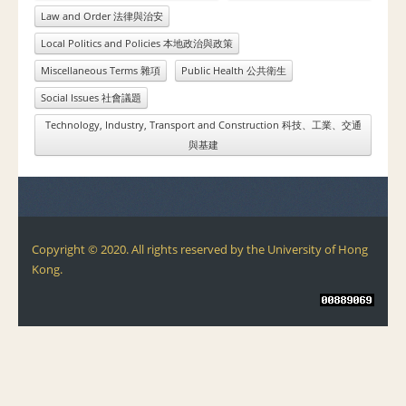
Law and Order 法律與治安
Local Politics and Policies 本地政治與政策
Miscellaneous Terms 雜項
Public Health 公共衛生
Social Issues 社會議題
Technology, Industry, Transport and Construction 科技、工業、交通
與基建
Copyright © 2020. All rights reserved by the University of Hong
Kong.