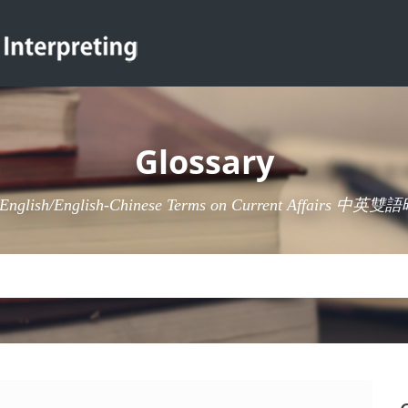
Glossary
-English/English-Chinese Terms on Current Affairs 