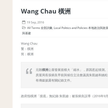
Wang Chau 橫洲
19 Sep, 2016
All Terms 全部詞彙
,
Local Politics and Policies 本地政治與政
與基建
Wang Chau
繁：橫洲
简：横洲
元朗
橫洲
公屋發展規模大「縮水」，原因惹起猜測。
房屋局長張炳良早前與候任立法會議員朱凱廸和姚松
有傳媒披露有關紀錄文件。
政府指橫洲「摸底」無紀錄 朱凱廸：被張炳良誤導（2016年9月