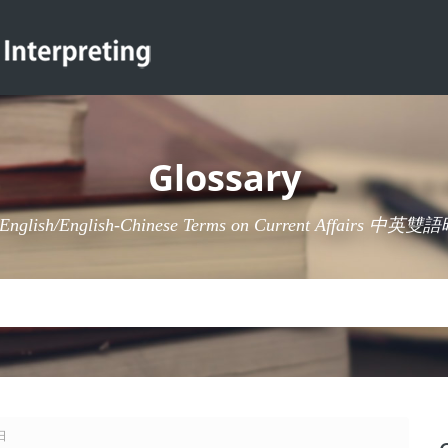
Glossary
-English/English-Chinese Terms on Current Affairs 
日