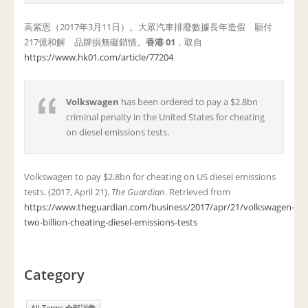
高紫恩（2017年3月11日）。大眾汽車排廢數據長年造假 願付
217億和解 品牌損無礙銷情。
香港 01
，取自
https://www.hk01.com/article/77204
Volkswagen
has been ordered to pay a $2.8bn
criminal penalty in the United States for cheating
on diesel emissions tests.
Volkswagen to pay $2.8bn for cheating on US diesel emissions
tests. (2017, April 21).
The Guardian
. Retrieved from
https://www.theguardian.com/business/2017/apr/21/volkswagen-
two-billion-cheating-diesel-emissions-tests
Category
All Terms 全部詞彙