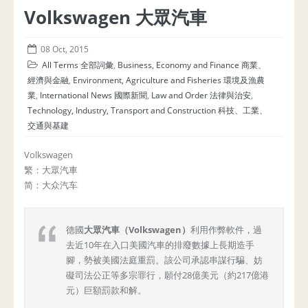
Volkswagen 大眾汽車
08 Oct, 2015
All Terms 全部詞彙
,
Business, Economy and Finance 商業、
經濟與金融
,
Environment, Agriculture and Fisheries 環境及漁農
業
,
International News 國際新聞
,
Law and Order 法律與治安
,
Technology, Industry, Transport and Construction 科技、工業、
交通與基建
Volkswagen
繁：大眾汽車
简：大众汽车
德國
大眾汽車（Volkswagen）
利用作弊軟件，過
去近10年在入口美國汽車的排廢數據上長期造手
腳，勢被美國法庭重罰。該公司承認串謀行騙、妨
礙司法公正等多宗罪行，願付28億美元（約217億港
元）巨額罰款和解。