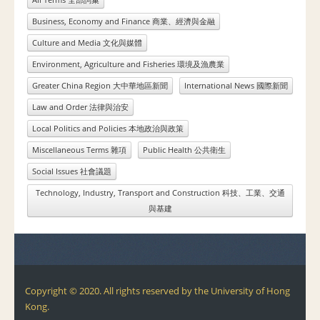
Business, Economy and Finance 商業、經濟與金融
Culture and Media 文化與媒體
Environment, Agriculture and Fisheries 環境及漁農業
Greater China Region 大中華地區新聞
International News 國際新聞
Law and Order 法律與治安
Local Politics and Policies 本地政治與政策
Miscellaneous Terms 雜項
Public Health 公共衛生
Social Issues 社會議題
Technology, Industry, Transport and Construction 科技、工業、交通
與基建
Copyright © 2020. All rights reserved by the University of Hong
Kong.