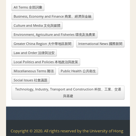
All Terms 全部詞彙
Business, Economy and Finance 商業、經濟與金融
Culture and Media 文化與媒體
Environment, Agriculture and Fisheries 環境及漁農業
Greater China Region 大中華地區新聞
International News 國際新聞
Law and Order 法律與治安
Local Politics and Policies 本地政治與政策
Miscellaneous Terms 雜項
Public Health 公共衛生
Social Issues 社會議題
Technology, Industry, Transport and Construction 科技、工業、交通
與基建
Copyright © 2020. All rights reserved by the University of Hong