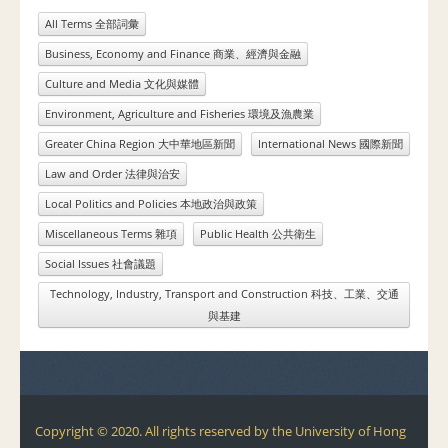
All Terms 全部詞彙
Business, Economy and Finance 商業、經濟與金融
Culture and Media 文化與媒體
Environment, Agriculture and Fisheries 環境及漁農業
Greater China Region 大中華地區新聞
International News 國際新聞
Law and Order 法律與治安
Local Politics and Policies 本地政治與政策
Miscellaneous Terms 雜項
Public Health 公共衛生
Social Issues 社會議題
Technology, Industry, Transport and Construction 科技、工業、交通
與基建
Copyright © 2020. All rights reserved by the University of Hong