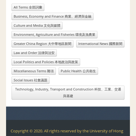
All Terms 全部詞彙
Business, Economy and Finance 商業、經濟與金融
Culture and Media 文化與媒體
Environment, Agriculture and Fisheries 環境及漁農業
Greater China Region 大中華地區新聞
International News 國際新聞
Law and Order 法律與治安
Local Politics and Policies 本地政治與政策
Miscellaneous Terms 雜項
Public Health 公共衛生
Social Issues 社會議題
Technology, Industry, Transport and Construction 科技、工業、交通
與基建
Copyright © 2020. All rights reserved by the University of Hong