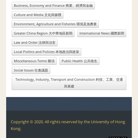
Business, Economy and Finance 商業、經濟與金融
Culture and Media 文化與媒體
Environment, Agriculture and Fisheries 環境及漁農業
Greater China Region 大中華地區新聞
International News 國際新聞
Law and Order 法律與治安
Local Politics and Policies 本地政治與政策
Miscellaneous Terms 雜項
Public Health 公共衛生
Social Issues 社會議題
Technology, Industry, Transport and Construction 科技、工業、交通
與基建
Copyright © 2020. All rights reserved by the University of Hong
Kong.