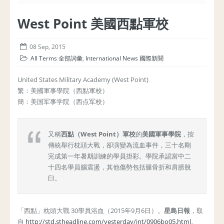
West Point 美國西點軍校
08 Sep, 2015
All Terms 全部詞彙
,
International News 國際新聞
United States Military Academy (West Point)
繁：美國軍事學院（西點軍校）
簡：美国军事学院（西点军校）
又稱
西點
（West Point）
軍校
的
美國軍事學院
，按
傳統舉行枕頭大戰，卻演變為流血事件，三十名剛
完成第一年暑期訓練的學員掛彩。學院承認當中二
十四名學員腦震盪，其他傷勢包括腿骨折和肩膀脫
臼。
「西點」枕頭大戰 30學員浴血（2015年9月6日）。
星島日報
，取
自
http://std.stheadline.com/yesterday/int/0906bo05.html
。