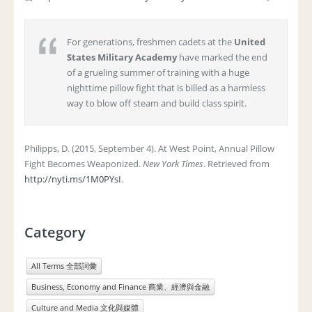
For generations, freshmen cadets at the
United
States Military Academy
have marked the end
of a grueling summer of training with a huge
nighttime pillow fight that is billed as a harmless
way to blow off steam and build class spirit.
Philipps, D. (2015, September 4). At West Point, Annual Pillow
Fight Becomes Weaponized.
New York Times
. Retrieved from
http://nyti.ms/1M0PYsI
.
Category
All Terms 全部詞彙
Business, Economy and Finance 商業、經濟與金融
Culture and Media 文化與媒體