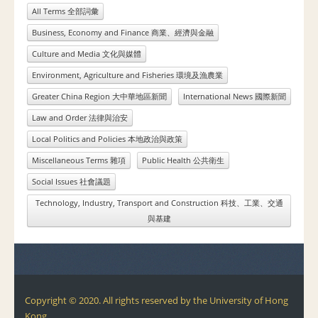
All Terms 全部詞彙
Business, Economy and Finance 商業、經濟與金融
Culture and Media 文化與媒體
Environment, Agriculture and Fisheries 環境及漁農業
Greater China Region 大中華地區新聞
International News 國際新聞
Law and Order 法律與治安
Local Politics and Policies 本地政治與政策
Miscellaneous Terms 雜項
Public Health 公共衛生
Social Issues 社會議題
Technology, Industry, Transport and Construction 科技、工業、交通
與基建
Copyright © 2020. All rights reserved by the University of Hong
Kong.