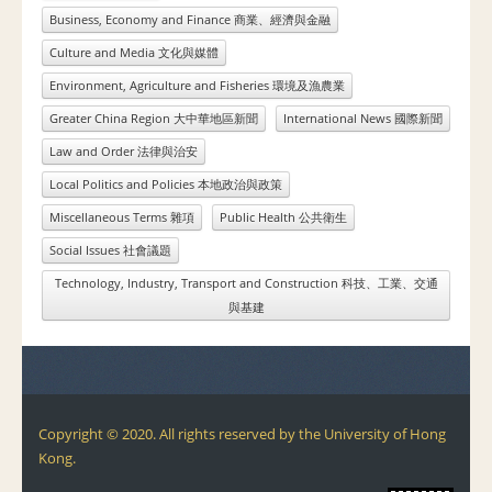
Business, Economy and Finance 商業、經濟與金融
Culture and Media 文化與媒體
Environment, Agriculture and Fisheries 環境及漁農業
Greater China Region 大中華地區新聞
International News 國際新聞
Law and Order 法律與治安
Local Politics and Policies 本地政治與政策
Miscellaneous Terms 雜項
Public Health 公共衛生
Social Issues 社會議題
Technology, Industry, Transport and Construction 科技、工業、交通
與基建
Copyright © 2020. All rights reserved by the University of Hong
Kong.