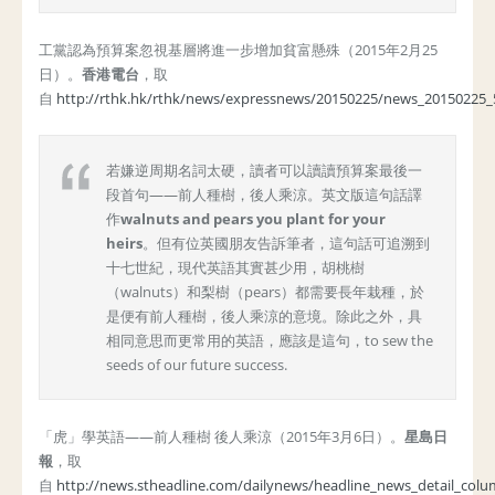
工黨認為預算案忽視基層將進一步增加貧富懸殊（2015年2月25
日）。
香港電台
，取
自
http://rthk.hk/rthk/news/expressnews/20150225/news_20150225
若嫌逆周期名詞太硬，讀者可以讀讀預算案最後一
段首句——前人種樹，後人乘涼。英文版這句話譯
作
walnuts and pears you plant for your
heirs
。但有位英國朋友告訴筆者，這句話可追溯到
十七世紀，現代英語其實甚少用，胡桃樹
（walnuts）和梨樹（pears）都需要長年栽種，於
是便有前人種樹，後人乘涼的意境。除此之外，具
相同意思而更常用的英語，應該是這句，to sew the
seeds of our future success.
「虎」學英語——前人種樹 後人乘涼（2015年3月6日）。
星島日
報
，取
自
http://news.stheadline.com/dailynews/headline_news_detail_colu