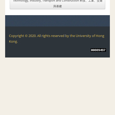
Technology, Industry, Transport and Construction 科技、工業、交通
與基建
Copyright © 2020. All rights reserved by the University of Hong
Kong.