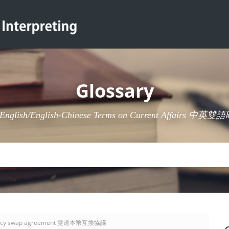
Glossary
-English/English-Chinese Terms on Current Affairs 
urrency swap agreement 雙邊本幣互換協議