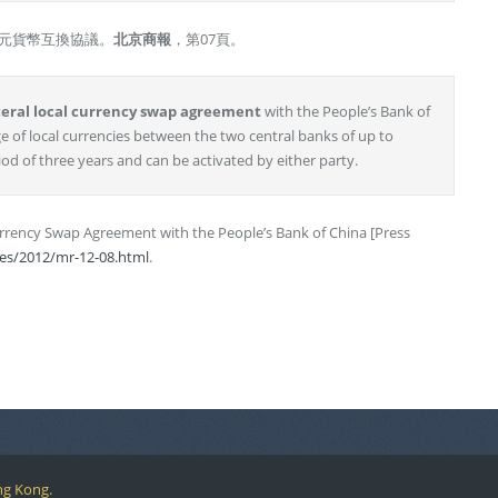
0億元貨幣互換協議。
北京商報
，第07頁。
teral local currency swap agreement
with the People’s Bank of
 of local currencies between the two central banks of up to
period of three years and can be activated by either party.
 Currency Swap Agreement with the People’s Bank of China [Press
es/2012/mr-12-08.html
.
ng Kong.