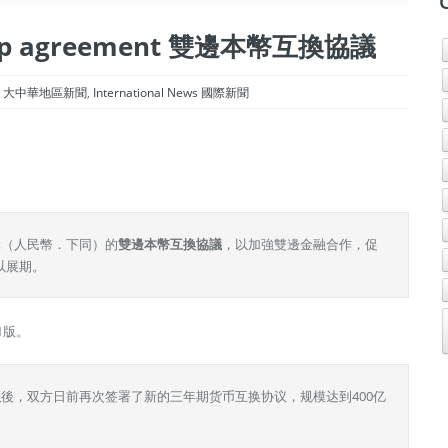
y swap agreement 雙邊本幣互換協議
gion 大中華地區新聞
,
International News 國際新聞
元（人民幣．下同）的
雙邊本幣互換協議
，以加強雙邊金融合作，促
以展期。
1版。
议
後，双方日前再次签署了新的三年期货币互换协议，规模达到400亿