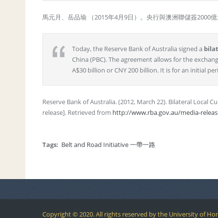
馬元月、岳品瑜 （2015年4月9日）。央行與澳洲聯儲簽200
Today, the Reserve Bank of Australia signed a
bila
China (PBC). The agreement allows for the exchange
A$30 billion or CNY 200 billion. It is for an initial 
Reserve Bank of Australia. (2012, March 22). Bilateral Local
release]. Retrieved from
http://www.rba.gov.au/media-releas
Tags:
Belt and Road Initiative 一帶一路
Copyright © 2020. All rights reserved by the University of Ho