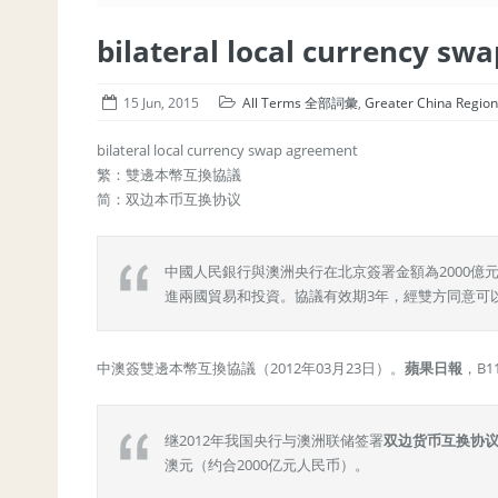
bilateral local currenc
15 Jun, 2015
All Terms 全部詞彙
,
Greater China Re
bilateral local currency swap agreement
繁：雙邊本幣互換協議
简：双边本币互换协议
中國人民銀行與澳洲央行在北京簽署金額為2000億
進兩國貿易和投資。協議有效期3年，經雙方同意可
中澳簽雙邊本幣互換協議（2012年03月23日）。
蘋果日報
，B1
继2012年我国央行与澳洲联储签署
双边货币互换协
澳元（约合2000亿元人民币）。