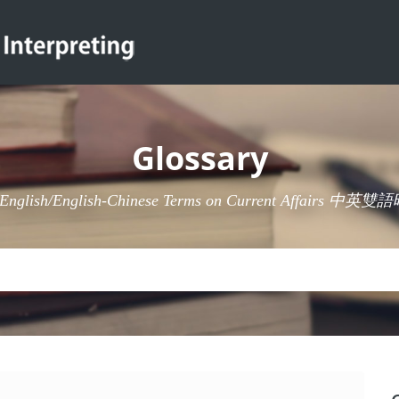
Glossary
-English/English-Chinese Terms on Current Affairs 