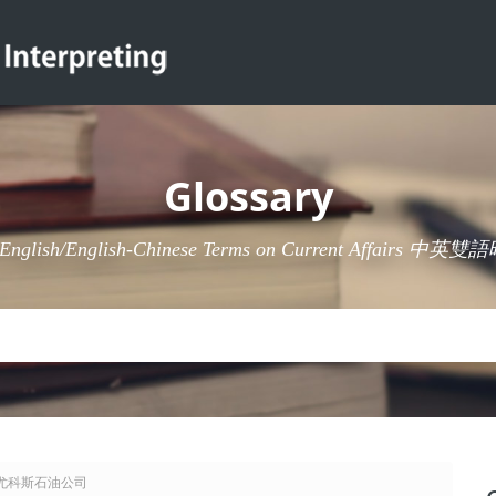
Glossary
-English/English-Chinese Terms on Current Affairs 
any 尤科斯石油公司