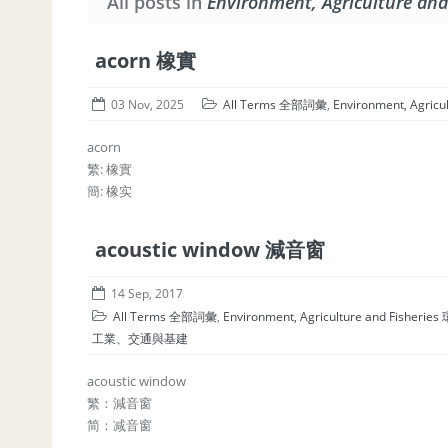
All posts in
Environment, Agriculture 
acorn 橡實
03 Nov, 2025
All Terms 全部詞彙
,
Environment, Agri
acorn
繁: 橡實
簡: 橡实
acoustic window 減音窗
14 Sep, 2017
All Terms 全部詞彙
,
Environment, Agriculture and Fishe
工業、交通與基建
acoustic window
繁：減音窗
简：减音窗