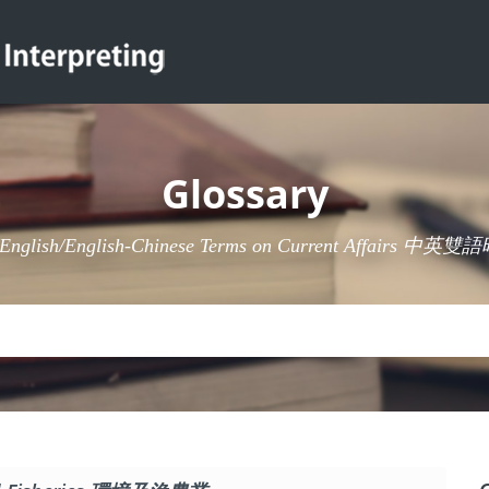
Glossary
-English/English-Chinese Terms on Current Affairs 