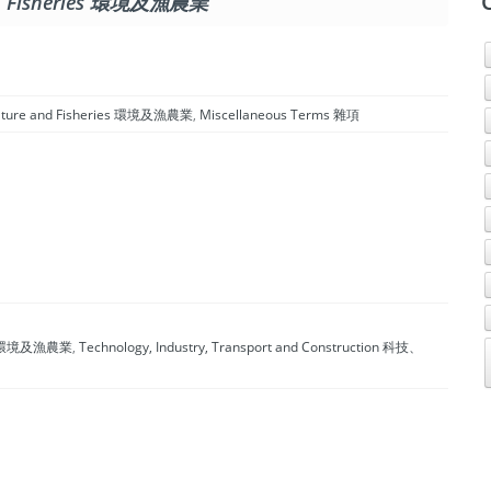
and Fisheries 環境及漁農業
culture and Fisheries 環境及漁農業
,
Miscellaneous Terms 雜項
ries 環境及漁農業
,
Technology, Industry, Transport and Construction 科技、