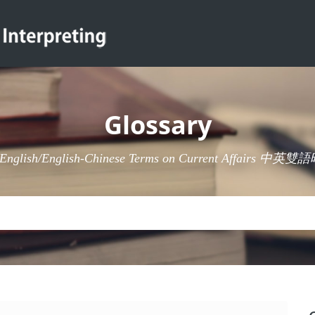
Glossary
-English/English-Chinese Terms on Current Affairs 