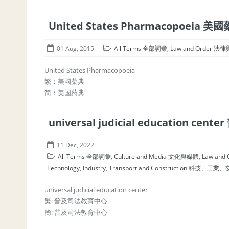
United States Pharmacopoeia 美
01 Aug, 2015
All Terms 全部詞彙
,
Law and Order 法
United States Pharmacopoeia
繁：美國藥典
简：美国药典
universal judicial education c
11 Dec, 2022
All Terms 全部詞彙
,
Culture and Media 文化與媒體
,
Law an
Technology, Industry, Transport and Construction 科技、
universal judicial education center
繁: 普及司法教育中心
簡: 普及司法教育中心