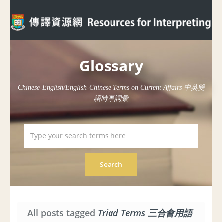
Glossary
Chinese-English/English-Chinese Terms on Current Affairs 中英雙
語時事詞彙
All posts tagged
Triad Terms 三合會用語