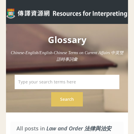
Glossary
Chinese-English/English-Chinese Terms on Current Affairs 中英雙
語時事詞彙
All posts in
Law and Order 法律與治安