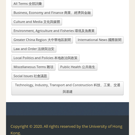
All Terms 全部詞彙
Business, Economy and Finance 商業、經濟與金融
Culture and Media 文化與媒體
Environment, Agriculture and Fisheries 環境及漁農業
Greater China Region 大中華地區新聞
International News 國際新聞
Law and Order 法律與治安
Local Politics and Policies 本地政治與政策
Miscellaneous Terms 雜項
Public Health 公共衛生
Social Issues 社會議題
Technology, Industry, Transport and Construction 科技、工業、交通
與基建
Copyright © 2020. All rights reserved by the University of Hong
Kong.