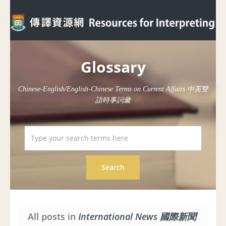
Glossary
Chinese-English/English-Chinese Terms on Current Affairs 中英雙
語時事詞彙
All posts in
International News 國際新聞