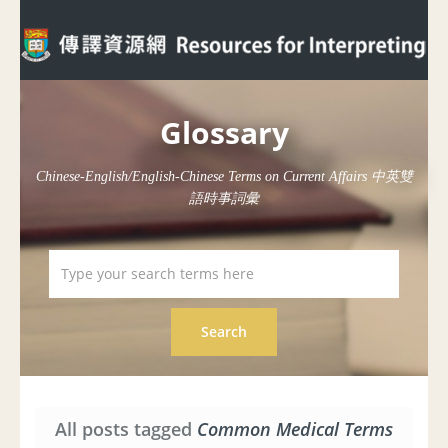
Glossary
Chinese-English/English-Chinese Terms on Current Affairs 中英雙
語時事詞彙
All posts tagged
Common Medical Terms